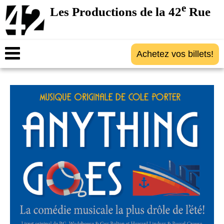
e
Les Productions de la 42
Rue
Achetez vos billets!