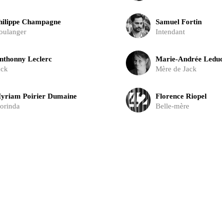
hilippe Champagne
Samuel Fortin
oulanger
Intendant
nthonny Leclerc
Marie-Andrée Ledu
ack
Mère de Jack
yriam Poirier Dumaine
Florence Riopel
lorinda
Belle-mère