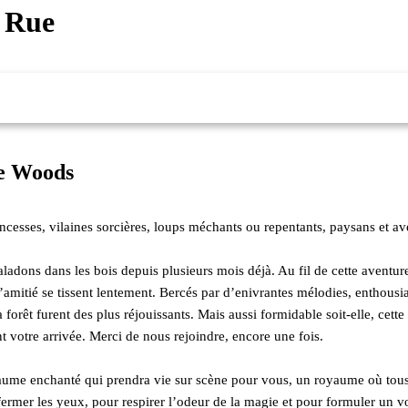
Rue
e Woods
incesses, vilaines sorcières, loups méchants ou repentants, paysans et av
adons dans les bois depuis plusieurs mois déjà. Au fil de cette aventure 
d’amitié se tissent lentement. Bercés par d’enivrantes mélodies, enthousi
a forêt furent des plus réjouissants. Mais aussi formidable soit-elle, c
 votre arrivée. Merci de nous rejoindre, encore une fois.
aume enchanté qui prendra vie sur scène pour vous, un royaume où tous l
fermer les yeux, pour respirer l’odeur de la magie et pour formuler un 