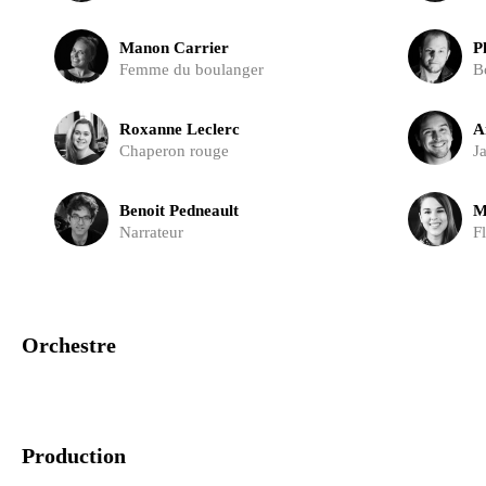
Manon Carrier
P
Femme du boulanger
B
Roxanne Leclerc
A
Chaperon rouge
J
Benoit Pedneault
M
Narrateur
F
Orchestre
Production